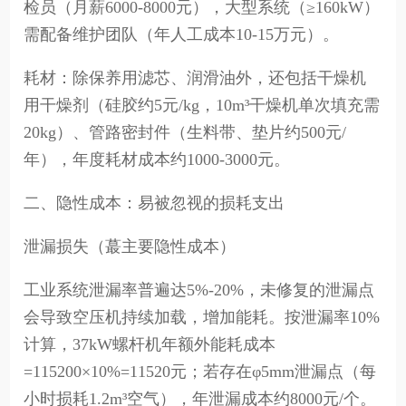
检员（月薪6000-8000元），大型系统（≥160kW）
需配备维护团队（年人工成本10-15万元）。
耗材：除保养用滤芯、润滑油外，还包括干燥机
用干燥剂（硅胶约5元/kg，10m³干燥机单次填充需
20kg）、管路密封件（生料带、垫片约500元/
年），年度耗材成本约1000-3000元。
二、隐性成本：易被忽视的损耗支出
泄漏损失（蕞主要隐性成本）
工业系统泄漏率普遍达5%-20%，未修复的泄漏点
会导致空压机持续加载，增加能耗。按泄漏率10%
计算，37kW螺杆机年额外能耗成本
=115200×10%=11520元；若存在φ5mm泄漏点（每
小时损耗1.2m³空气），年泄漏成本约8000元/个。