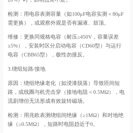
检测：用电容表测容量（如100μF电容实测＜80μF
需更换），或观察外观是否有漏液、鼓顶。
维修：更换同规格电容（耐压≥450V，容量误差
±5%），安装时区分启动电容（CD60型）与运行
电容（CBB65型），极性勿接反。
3.绕组短路/接地
原因：绕组绝缘老化（如浸漆脱落）导致匝间短
路，或线圈与机壳击穿（接地电阻＜0.5MΩ），电
流剧增但无法形成有效旋转磁场。
检测：用兆欧表测绕组间绝缘（≥1MΩ）和对地绝
缘（≥0.5MΩ），短路时电阻趋近于0。