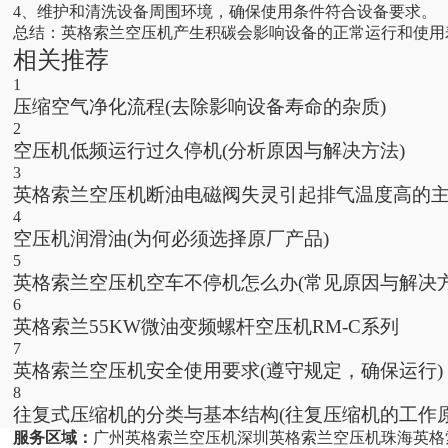
4、维护和清洗设备周围环境，确保使用条件符合设备要求。
总结：英格索兰空压机产生积碳会影响设备的正常运行和使用
相关推荐
1
压缩空气净化流程(去除影响设备寿命的杂质)
2
空压机低频运行过久停机(分析原因与解决方法)
3
英格索兰空压机断油电磁阀失灵引起排气温度高的
4
空压机润滑油(为何必须选择原厂产品)
5
英格索兰空压机空车不停机怎么办(常见原因与解决方
6
英格索兰55KW微油变频螺杆空压机RM-C系列
7
英格索兰空压机安全使用要求(遵守规定，确保运行)
8
往复式压缩机的分类与基本结构(往复压缩机的工作原
服务区域：
广州英格索兰空压机
深圳英格索兰空压机
珠海英格