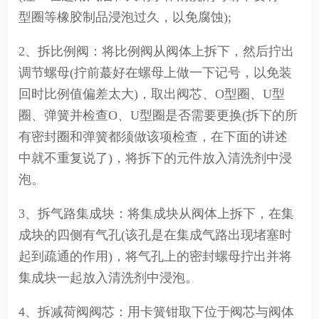
型圈等橡胶制品浸泡过久，以免腐蚀);
2、拆比例阀：将比例阀从阀体上拆下，然后拧出
调节螺母(拧前蕞好在螺母上做一下记号，以免装
回时比例值偏差太大)，取出阀芯、O型圈、U型
圈、弹簧并检查O、U型圈是否需要更换(拆下的所
有密封圈和弹簧都须做该项检查，在下面的讲述
中就不重复说了)，将拆下的元件放入清洗剂中浸
泡。
3、拆气路集成块：将集成块从阀体上拆下，在集
成块的四侧有气孔(该孔是在集成气路出现堵塞时
起到疏通的作用)，将气孔上的密封螺母拧出并将
集成块一起放入清洗剂中浸泡。
4、拆减荷阀阀芯：用卡簧钳取下位于阀芯与阀体