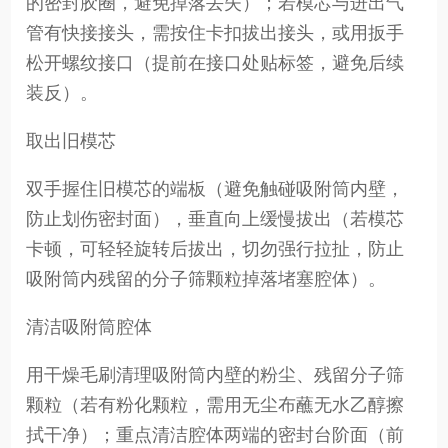
的密封胶圈，避免掉落丢失）；若模芯与进出气
管有快接接头，需按住卡扣拔出接头，或用扳手
松开螺纹接口（提前在接口处贴标签，避免后续
装反）。
取出旧模芯
双手握住旧模芯的端板（避免触碰吸附筒内壁，
防止划伤密封面），垂直向上缓慢拔出（若模芯
卡顿，可轻轻旋转后拔出，切勿强行拉扯，防止
吸附筒内残留的分子筛颗粒掉落堵塞腔体）。
清洁吸附筒腔体
用干燥毛刷清理吸附筒内壁的粉尘、残留分子筛
颗粒（若有粉化颗粒，需用无尘布蘸无水乙醇擦
拭干净）；重点清洁腔体两端的密封台阶面（前