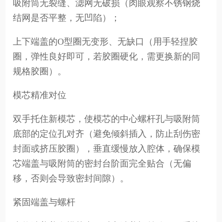
吸附筒无裂缝、滤网无破损（肉眼观察不锈钢烧
结网是否平整，无凹陷）；
上下端盖的O型圈无变形、无缺口（用手轻捏胶
圈，弹性良好即可，若胶圈硬化，需更换新的同
规格胶圈）。
模芯精准对位
双手托住新模芯，使模芯的中心螺杆孔与吸附筒
底部的定位孔对齐（避免倾斜插入，防止刮伤密
封面或挤压胶圈），垂直缓慢放入腔体，确保模
芯端盖与吸附筒的密封台阶面完全贴合（无偏
移，否则会导致密封间隙）。
紧固端盖与螺杆