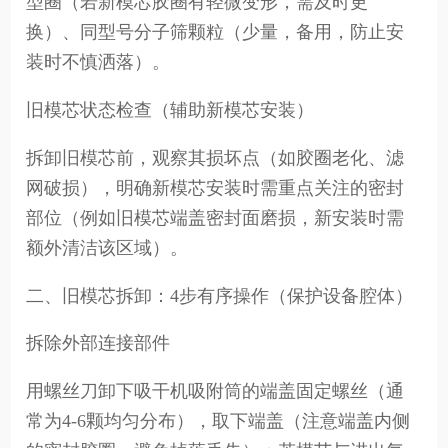
型圈（若新模芯胶圈有轻微变形，需及时更
换）、同型号分子筛颗粒（少量，备用，防止安
装时不慎洒落）。
旧模芯状态检查（辅助新模芯安装）
拆卸旧模芯前，观察其损坏点（如胶圈老化、滤
网破损），明确新模芯安装时需重点关注的密封
部位（例如旧模芯端盖密封面磨损，新安装时需
额外清洁该区域）。
二、旧模芯拆卸：4步有序操作（保护设备腔体）
拆除外部连接部件
用螺丝刀卸下吸干机吸附筒的端盖固定螺丝（通
常为4-6颗均匀分布），取下端盖（注意端盖内侧