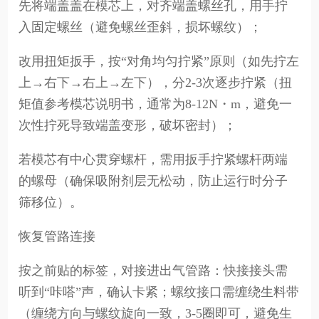
先将端盖盖在模芯上，对齐端盖螺丝孔，用手拧
入固定螺丝（避免螺丝歪斜，损坏螺纹）；
改用扭矩扳手，按“对角均匀拧紧”原则（如先拧左
上→右下→右上→左下），分2-3次逐步拧紧（扭
矩值参考模芯说明书，通常为8-12N・m，避免一
次性拧死导致端盖变形，破坏密封）；
若模芯有中心贯穿螺杆，需用扳手拧紧螺杆两端
的螺母（确保吸附剂层无松动，防止运行时分子
筛移位）。
恢复管路连接
按之前贴的标签，对接进出气管路：快接接头需
听到“咔嗒”声，确认卡紧；螺纹接口需缠绕生料带
（缠绕方向与螺纹旋向一致，3-5圈即可，避免生