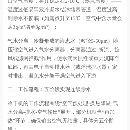
口空气温度，将其稳定在2-10℃（露点温度）——
温度过低易导致冷凝水结冰堵塞管道，温度过高
则除水不彻底（如露点升至15℃，空气中含水量会
从3g/m³增至8g/m³）；
气水分离：冷凝形成的液态水（粒径5-50μm）随
压缩空气进入气水分离器，分离器通过“折流、旋
风或滤网拦截”作用，使水滴因惯性或重力沉降至
底部，再由电子自动排水器（或浮球排水器）定
时排出，避免水分随干燥空气进入下游。
二、工作流程：五阶段实现连续除水
冷干机的工作流程围绕“空气预处理-换热降温-气
水分离-排水-空气输出”展开，部分机型含“再加
热”环节，确保输出空气无结露，具体分五个阶
段：