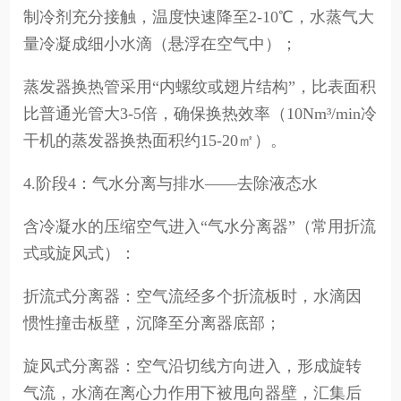
制冷剂充分接触，温度快速降至2-10℃，水蒸气大
量冷凝成细小水滴（悬浮在空气中）；
蒸发器换热管采用“内螺纹或翅片结构”，比表面积
比普通光管大3-5倍，确保换热效率（10Nm³/min冷
干机的蒸发器换热面积约15-20㎡）。
4.阶段4：气水分离与排水——去除液态水
含冷凝水的压缩空气进入“气水分离器”（常用折流
式或旋风式）：
折流式分离器：空气流经多个折流板时，水滴因
惯性撞击板壁，沉降至分离器底部；
旋风式分离器：空气沿切线方向进入，形成旋转
气流，水滴在离心力作用下被甩向器壁，汇集后