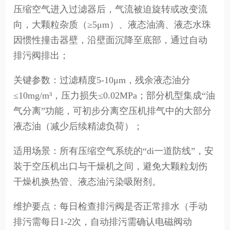
压缩空气进入过滤器后，气流被迫旋转或改变流
向，大颗粒杂质（≥5μm）、液态油滴、液态水珠
因惯性撞击器壁，沿壁面沉降至底部，通过自动
排污阀排出；
关键参数：过滤精度5-10μm，残余液态油分
≤10mg/m³，压力损失≤0.02MPa；部分机型集成“油
气分离”功能，可初步分离空压机排气中的大部分
液态油（减少后续精滤负荷）；
适用场景：所有压缩空气系统的“di一道防线”，安
装于空压机出口与干燥机之间，避免大颗粒划伤
干燥机换热管、液态油污染吸附剂。
维护要点：每日检查排污阀是否正常排水（手动
排污需每日1-2次，自动排污需确认电磁阀动