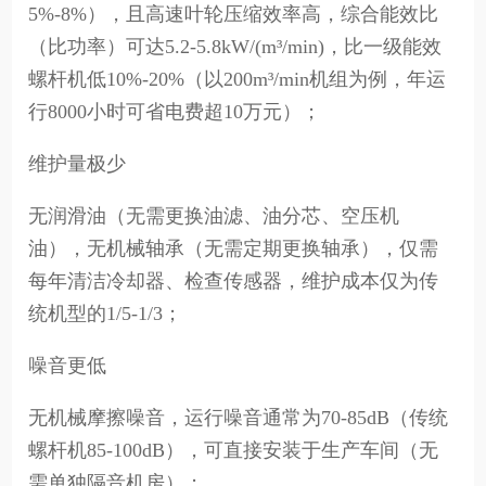
5%-8%），且高速叶轮压缩效率高，综合能效比
（比功率）可达5.2-5.8kW/(m³/min)，比一级能效
螺杆机低10%-20%（以200m³/min机组为例，年运
行8000小时可省电费超10万元）；
维护量极少
无润滑油（无需更换油滤、油分芯、空压机
油），无机械轴承（无需定期更换轴承），仅需
每年清洁冷却器、检查传感器，维护成本仅为传
统机型的1/5-1/3；
噪音更低
无机械摩擦噪音，运行噪音通常为70-85dB（传统
螺杆机85-100dB），可直接安装于生产车间（无
需单独隔音机房）；