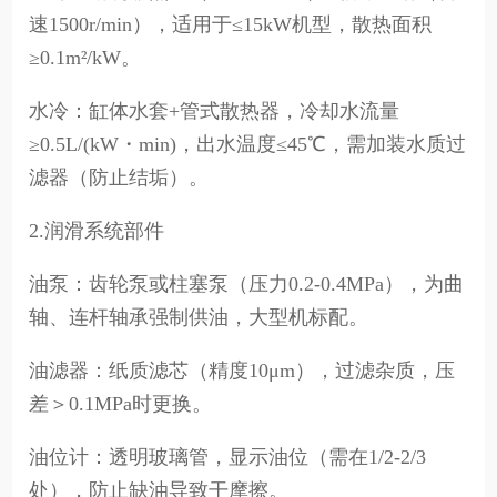
速1500r/min），适用于≤15kW机型，散热面积
≥0.1m²/kW。
水冷：缸体水套+管式散热器，冷却水流量
≥0.5L/(kW・min)，出水温度≤45℃，需加装水质过
滤器（防止结垢）。
2.润滑系统部件
油泵：齿轮泵或柱塞泵（压力0.2-0.4MPa），为曲
轴、连杆轴承强制供油，大型机标配。
油滤器：纸质滤芯（精度10μm），过滤杂质，压
差＞0.1MPa时更换。
油位计：透明玻璃管，显示油位（需在1/2-2/3
处），防止缺油导致干摩擦。