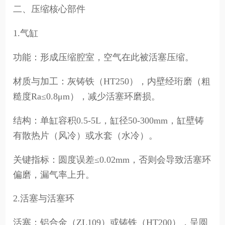
二、压缩核心部件
1.气缸
功能：形成压缩腔室，空气在此被活塞压缩。
材质与加工：灰铸铁（HT250），内壁经珩磨（粗
糙度Ra≤0.8μm），减少活塞环磨损。
结构：单缸容积0.5-5L，缸径50-300mm，缸壁铸
有散热片（风冷）或水套（水冷）。
关键指标：圆度误差≤0.02mm，否则会导致活塞环
偏磨，漏气率上升。
2.活塞与活塞环
活塞：铝合金（ZL109）或铸铁（HT200），呈圆