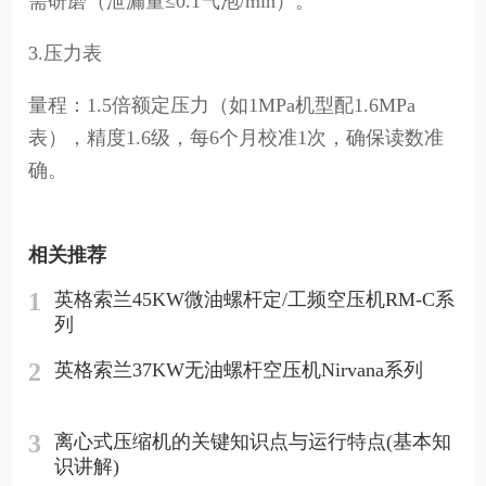
需研磨（泄漏量≤0.1气泡/min）。
3.压力表
量程：1.5倍额定压力（如1MPa机型配1.6MPa
表），精度1.6级，每6个月校准1次，确保读数准
确。
相关推荐
1
英格索兰45KW微油螺杆定/工频空压机RM-C系
列
2
英格索兰37KW无油螺杆空压机Nirvana系列
3
离心式压缩机的关键知识点与运行特点(基本知
识讲解)