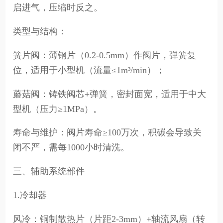
启进气，压缩时反之。
类型与结构：
簧片阀：薄钢片（0.2-0.5mm）作阀片，弹簧复
位，适用于小型机（流量≤1m³/min）；
蘑菇阀：铸铁阀芯+弹簧，密封面宽，适用于中大
型机（压力≥1MPa）。
寿命与维护：阀片寿命≥100万次，积碳会导致关
闭不严，需每1000小时清洗。
三、辅助系统部件
1.冷却器
风冷：铜制散热片（片距2-3mm）+轴流风扇（转