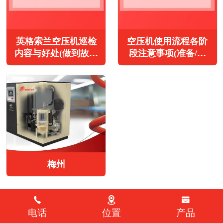
英格索兰空压机巡检
空压机使用流程各阶
内容与好处(做到故障
段注意事项(准备/开
早发现早解决)
机/运行/停机)
梅州
电话
位置
产品