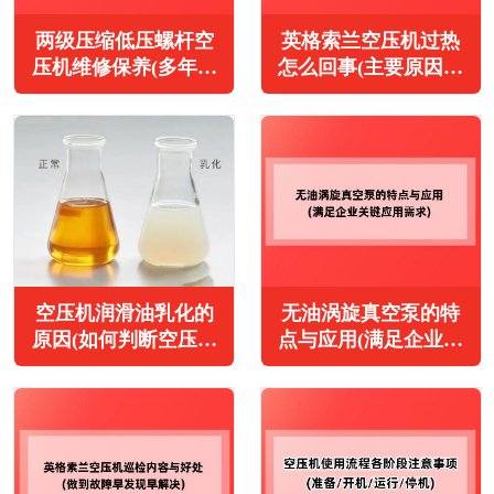
两级压缩低压螺杆空
英格索兰空压机过热
压机维修保养(多年总
怎么回事(主要原因与
结的经验和教训)
解决办法)
空压机润滑油乳化的
无油涡旋真空泵的特
原因(如何判断空压机
点与应用(满足企业关
油变质的方法)
键应用需求)